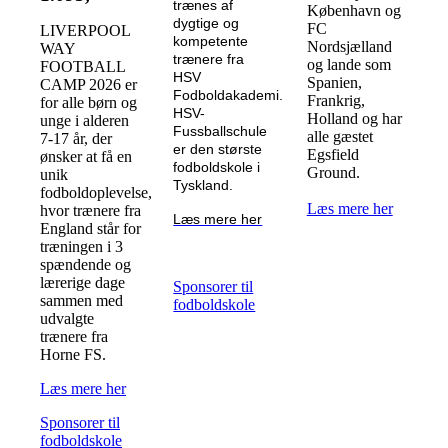
trænes af
København og
dygtige og
FC
LIVERPOOL
kompetente
Nordsjælland
WAY
trænere fra
og lande som
FOOTBALL
HSV
Spanien,
CAMP 2026 er
Fodboldakademi.
Frankrig,
for alle børn og
HSV-
Holland og har
unge i alderen
Fussballschule
alle gæstet
7-17 år, der
er den største
Egsfield
ønsker at få en
fodboldskole i
Ground.
unik
Tyskland.
fodboldoplevelse,
Læs mere her
hvor trænere fra
Læs mere her
England står for
træningen i 3
spændende og
lærerige dage
Sponsorer til
sammen med
fodboldskole
udvalgte
trænere fra
Horne FS.
Læs mere her
Sponsorer til
fodboldskole