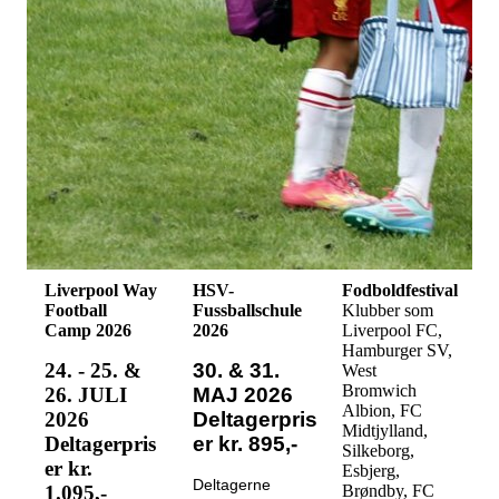
Liverpool Way
HSV-
Fodboldfestival
Football
Fussballschule
Klubber som
Camp 2026
2026
Liverpool FC,
Hamburger SV,
24. - 25. &
30. & 31.
West
Bromwich
26. JULI
MAJ 2026
Albion, FC
2026
Deltagerpris
Midtjylland,
Deltagerpris
er kr. 895,-
Silkeborg,
er kr.
Esbjerg,
Deltagerne
1.095,-
Brøndby, FC